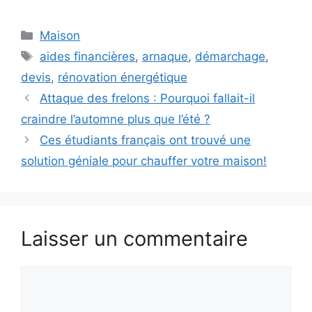
Catégories
Maison
Étiquettes
aides financières
,
arnaque
,
démarchage
,
devis
,
rénovation énergétique
Attaque des frelons : Pourquoi fallait-il
craindre l’automne plus que l’été ?
Ces étudiants français ont trouvé une
solution géniale pour chauffer votre maison!
Laisser un commentaire
Commentaire