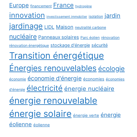
France
Europe
financement
hydrogène
innovation
jardin
isolation
investissement immobilier
jardinage
Maison
LIDL
neutralité carbone
nucléaire
Panneaux solaires
Parc éolien
rénovation
stockage d'énergie
sécurité
rénovation énergétique
Transition énergétique
Énergies renouvelables
écologie
économie d'énergie
économies
économie
économies
électricité
énergie nucléaire
d'énergie
énergie renouvelable
énergie solaire
énergie
énergie verte
éolienne
éolienne